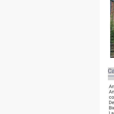
Ca
An
An
co
De
Bi
La