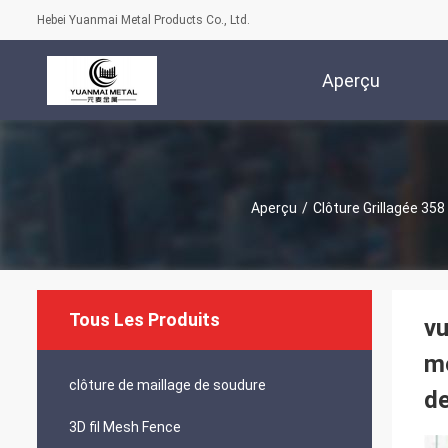
Hebei Yuanmai Metal Products Co., Ltd.
Aperçu
Aperçu
/
Clôture Grillagée 358
Tous Les Produits
vu
mo
clôture de maillage de soudure
de
3D fil Mesh Fence