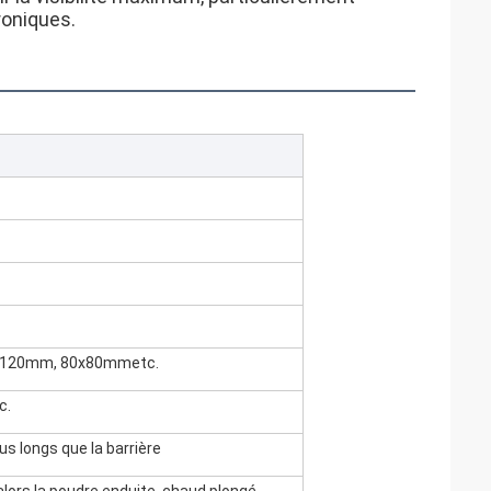
roniques.
x120mm, 80x80mmetc.
c.
s longs que la barrière
alors la poudre enduite, chaud plongé