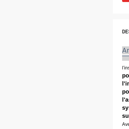
DE
An
l'i
po
l'
po
l'
sy
su
Ave