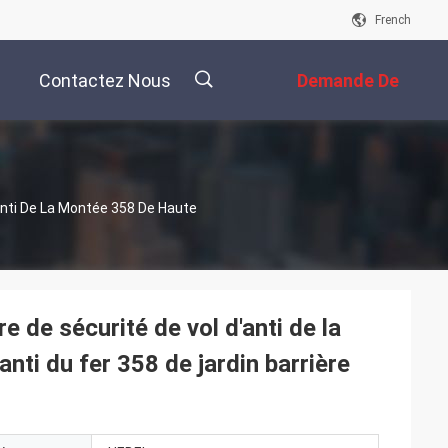
French
Contactez Nous
Demande De
Soumission
描
anti De La Montée 358 De Haute
述
 de sécurité de vol d'anti de la
ti du fer 358 de jardin barrière