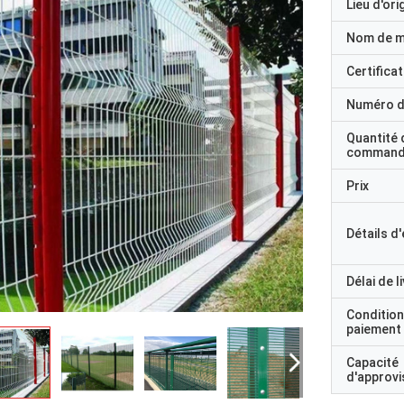
Lieu d'ori
Nom de 
Certificat
Numéro d
Quantité 
command
Prix
Détails d
Délai de l
Condition
paiement
Capacité
d'approv