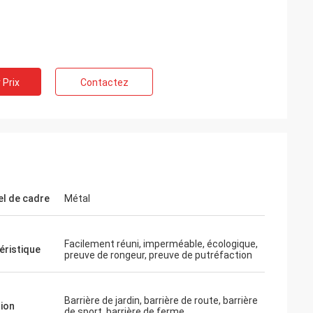
 Prix
Contactez
prie.
n temps opportun,
el de cadre
Métal
cation!
Facilement réuni, imperméable, écologique,
éristique
preuve de rongeur, preuve de putréfaction
Barrière de jardin, barrière de route, barrière
tion
de sport, barrière de ferme