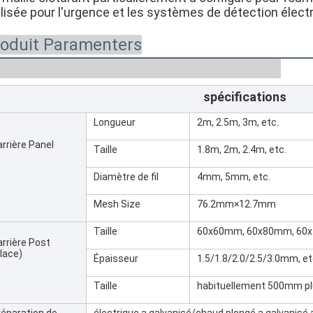
ilisée pour l'urgence et les systèmes de détection élect
oduit Paramenters
spécifications
Longueur
2m, 2.5m, 3m, etc.
rrière Panel
Taille
1.8m, 2m, 2.4m, etc.
Diamètre de fil
4mm, 5mm, etc.
Mesh Size
76.2mm×12.7mm
Taille
60x60mm, 60x80mm, 60
arrière Post
lace)
Épaisseur
1.5/1.8/2.0/2.5/3.0mm, et
Taille
habituellement 500mm plu
réparation de
électrique a galvanisé/chaud plongé a galvanisé 