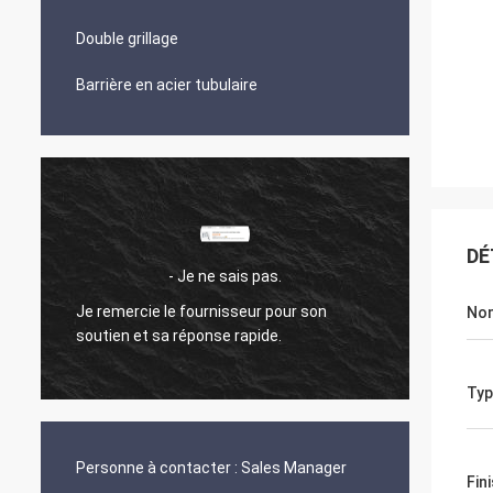
Double grillage
Barrière en acier tubulaire
DÉ
- Je ne sais pas.
Je remercie le fournisseur pour son
Nom
L'envoi
soutien et sa réponse rapide.
Typ
Personne à contacter :
Sales Manager
Fin