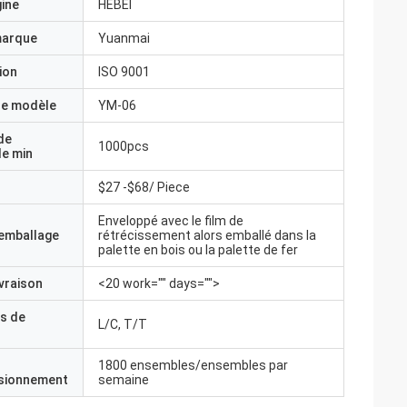
gine
HEBEI
marque
Yuanmai
ion
ISO 9001
e modèle
YM-06
de
1000pcs
e min
$27 -$68/ Piece
Enveloppé avec le film de
'emballage
rétrécissement alors emballé dans la
palette en bois ou la palette de fer
ivraison
<20 work="" days="">
s de
L/C, T/T
1800 ensembles/ensembles par
isionnement
semaine