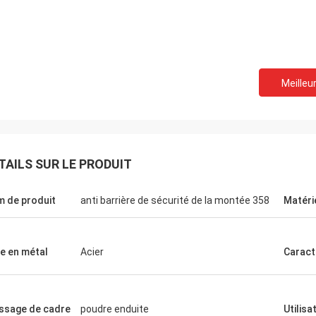
Meilleur
TAILS SUR LE PRODUIT
Je vous en 
Jason Neow, en Malaisie
J'ai eu un échantillon e
 de produit
anti barrière de sécurité de la montée 358
Matéri
 est arrivé en bon état!
une excellente communi
e en métal
Acier
Caract
issage de cadre
poudre enduite
Utilisa