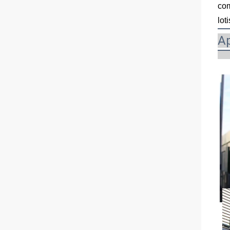
com
lot
Ap